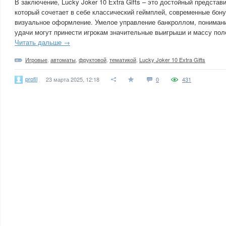
В заключение, Lucky Joker 10 Extra Gifts – это достойный предста
который сочетает в себе классический геймплей, современные бон
визуальное оформление. Умелое управление банкроллом, понимани
удачи могут принести игрокам значительные выигрыши и массу по
Читать дальше →
Игровые
,
автоматы
,
фруктовой
,
тематикой
,
Lucky Joker 10 Extra Gifts
profil
23 марта 2025, 12:18
0
431