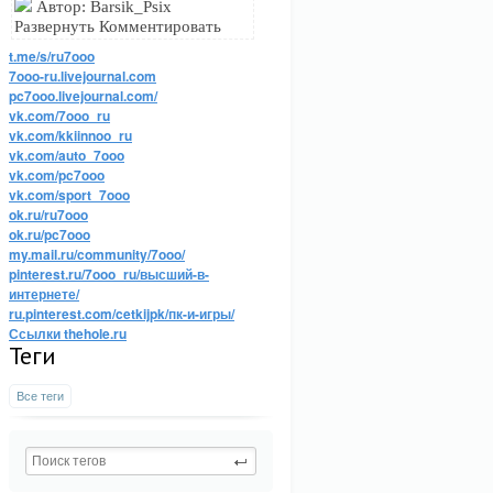
Автор: Barsik_Psix
Развернуть Комментировать
t.me/s/ru7ooo
7ooo-ru.livejournal.com
pc7ooo.livejournal.com/
vk.com/7ooo_ru
vk.com/kkiinnoo_ru
vk.com/auto_7ooo
vk.com/pc7ooo
vk.com/sport_7ooo
ok.ru/ru7ooo
ok.ru/pc7ooo
my.mail.ru/community/7ooo/
pinterest.ru/7ooo_ru/высший-в-
интернете/
ru.pinterest.com/cetkijpk/пк-и-игры/
Ссылки thehole.ru
Теги
Все теги