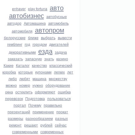
авто
enhaver
play fortuna
автобизнес
автобусные
автодор
Автомашина
автомобиль
автопром
автомобиля
белорусские
ближе
выбрать
вывести
гемблинг
год
городом
двигателей
езда
декоративными
задача
заказать
запасную
знать
казино
Какие
Каталог
качество
классический
коробка
которые
купонами
легких
лет
либо
любят
машина
множеству
можно
номер
нужно
оборудование
окна
остеклить
оформляют
ошибка
перевозок
Подготовка
пользоваться
портал
Почему
правильно
презентаций
применение
прокат
размеры
разнообразием
разных
ремонт
решают
рублей
сейчас
современными
современных