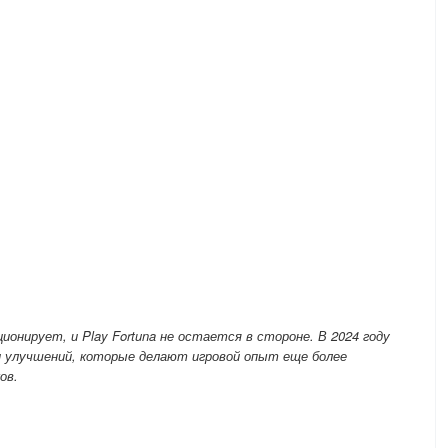
онирует, и Play Fortuna не остается в стороне. В 2024 году
и улучшений, которые делают игровой опыт еще более
ов.