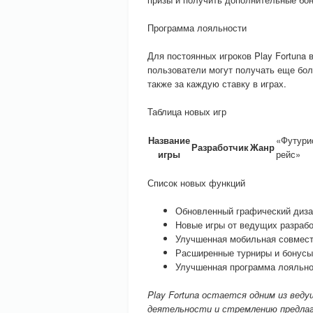
Программа лояльности
Для постоянных игроков Play Fortuna
пользователи могут получать еще бол
также за каждую ставку в играх.
Таблица новых игр
Название
«Футури
Разработчик
Жанр
игры
рейс»
Список новых функций
Обновленный графический диза
Новые игры от ведущих разраб
Улучшенная мобильная совмес
Расширенные турниры и бонусы
Улучшенная программа лояльно
Play Fortuna остается одним из веду
деятельности и стремлению предлага