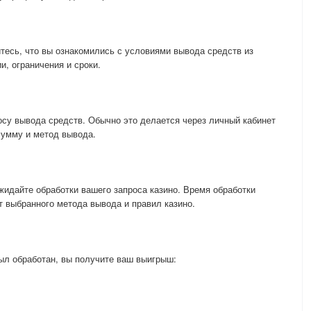
итесь, что вы ознакомились с условиями вывода средств из
и, ограничения и сроки.
осу вывода средств. Обычно это делается через личный кабинет
сумму и метод вывода.
жидайте обработки вашего запроса казино. Время обработки
т выбранного метода вывода и правил казино.
был обработан, вы получите ваш выигрыш: