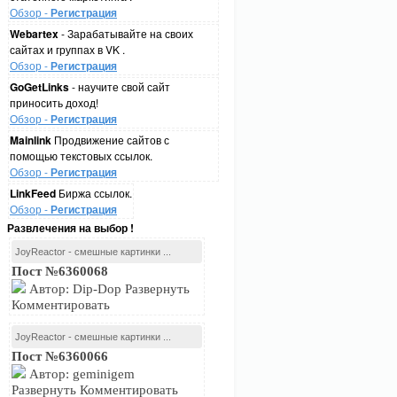
Обзор -
Регистрация
Webartex
- Зарабатывайте на своих
сайтах и группах в VK .
Обзор -
Регистрация
GoGetLinks
- научите свой сайт
приносить доход!
Обзор -
Регистрация
Mainlink
Продвижение сайтов с
помощью текстовых ссылок.
Обзор -
Регистрация
LinkFeed
Биржа ссылок.
Обзор -
Регистрация
Развлечения на выбор !
JoyReactor - смешные картинки ...
Пост №6360068
Автор: Dip-Dop Развернуть
Комментировать
JoyReactor - смешные картинки ...
Пост №6360066
Автор: geminigem
Развернуть Комментировать