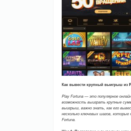
Как вывести крупный выигрыш из P
Play Fortuna — это популярное онлай
возможность выиграть крупные суммы
выигрыш, важно знать, как его выв
несколько ключевых шагов, которые
Fortuna.