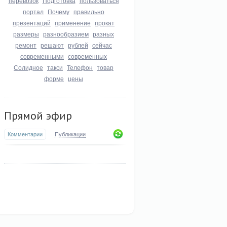
перевозок
Подготовка
пользоваться
портал
Почему
правильно
презентаций
применение
прокат
размеры
разнообразием
разных
ремонт
решают
рублей
сейчас
современными
современных
Солидное
такси
Телефон
товар
форме
цены
Прямой эфир
Комментарии
Публикации