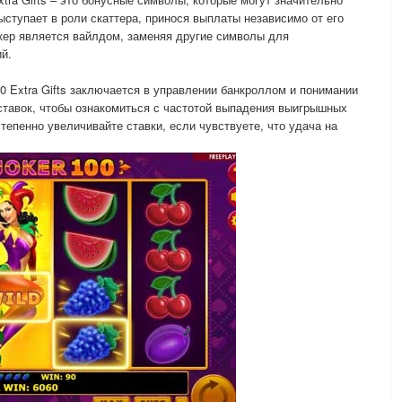
ступает в роли скаттера, принося выплаты независимо от его
кер является вайлдом, заменяя другие символы для
й.
0 Extra Gifts заключается в управлении банкроллом и понимании
ставок, чтобы ознакомиться с частотой выпадения выигрышных
тепенно увеличивайте ставки, если чувствуете, что удача на