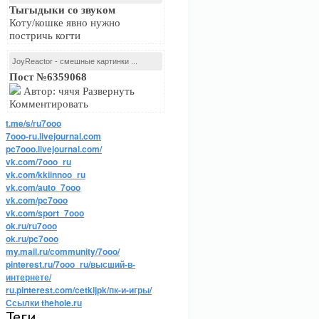
Тыгыдыки со звуком
Коту/кошке явно нужно
постричь когти
JoyReactor - смешные картинки ...
Пост №6359068
Автор: чячя Развернуть
Комментировать
t.me/s/ru7ooo
7ooo-ru.livejournal.com
pc7ooo.livejournal.com/
vk.com/7ooo_ru
vk.com/kkiinnoo_ru
vk.com/auto_7ooo
vk.com/pc7ooo
vk.com/sport_7ooo
ok.ru/ru7ooo
ok.ru/pc7ooo
my.mail.ru/community/7ooo/
pinterest.ru/7ooo_ru/высший-в-
интернете/
ru.pinterest.com/cetkijpk/пк-и-игры/
Ссылки thehole.ru
Теги