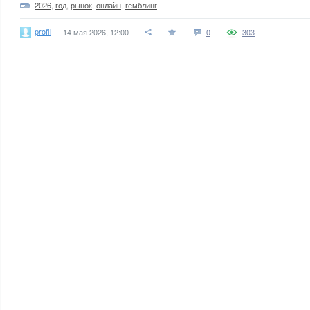
2026
,
год
,
рынок
,
онлайн
,
гемблинг
profil
14 мая 2026, 12:00
0
303