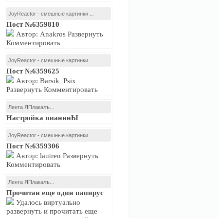
JoyReactor - смешные картинки ...
Пост №6359810
Автор: Anakros Развернуть
Комментировать
JoyReactor - смешные картинки ...
Пост №6359625
Автор: Barsik_Psix
Развернуть Комментировать
Лента ЯПлакалъ...
Настройка пианинЫ
JoyReactor - смешные картинки ...
Пост №6359306
Автор: lautren Развернуть
Комментировать
Лента ЯПлакалъ...
Прочитан еще один папирус
Удалось виртуально
развернуть и прочитать еще