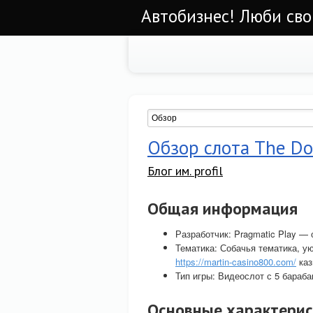
Автобизнес! Люби св
Обзор слота The Dog
Блог им. profil
Общая информация
Разработчик: Pragmatic Play —
Тематика: Собачья тематика, у
https://martin-casino800.com/
каз
Тип игры: Видеослот с 5 бараб
Основные характерис