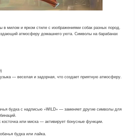
ны в милом и ярком стиле с изображениями собак разных пород.
оздающий атмосферу домашнего уюта. Символы на барабанах
)
музыка — веселая и задорная, что создает приятную атмосферу.
обачья будка с надписью «WILD» — заменяет другие символы для
бинаций.
ак косточка или миска — активирует бонусные функции.
бачья будка или лайка.