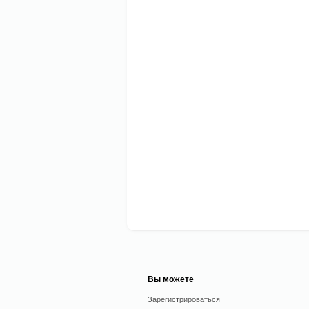
Вы можете
Зарегистрироваться