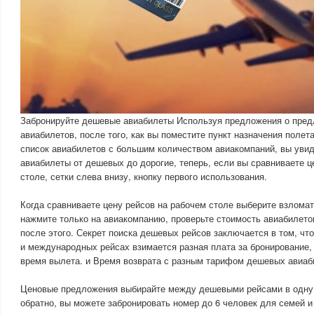
Забронируйте дешевые авиабилеты Используя предложения о пре
авиабилетов, после того, как вы поместите пункт назначения полета
список авиабилетов с большим количеством авиакомпаний, вы увид
авиабилеты от дешевых до дорогие, теперь, если вы сравниваете ц
столе, сетки слева внизу, кнопку первого использования.
Когда сравниваете цену рейсов на рабочем столе выберите взлома
нажмите только на авиакомпанию, проверьте стоимость авиабилет
после этого. Секрет поиска дешевых рейсов заключается в том, что
и международных рейсах взимается разная плата за бронирование,
время вылета. и Время возврата с разным тарифом дешевых авиаб
Ценовые предложения выбирайте между дешевыми рейсами в одну 
обратно, вы можете забронировать номер до 6 человек для семей 