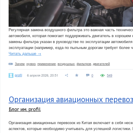
Регулярная замена воздушного фильтра это важная часть техничес
автомобиля, которая помогает поддерживать двигатель в хорошем 
замены фильтра указан в руководстве по эксплуатации автомобиля 
эксплуатации (например, езда по пыльным дорогам требует более ч
Читать дальше →
Зачем
,
нужно
,
применение
,
воздушных
,
фильтров
,
двигателей
profil
6 апреля 2026, 20:51
0
549
Организация авиационных перевоз
Блог им. profil
Организация авиационных перевозок из Китая включает в себя нес
аспектов, которые необходимо учитывать для успешной логистики. 