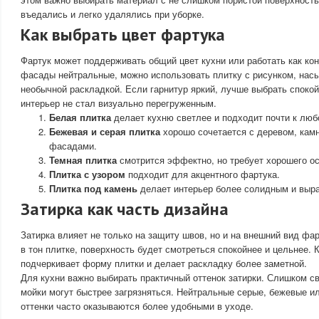
въедались и легко удалялись при уборке.
Как выбрать цвет фартука
Фартук может поддерживать общий цвет кухни или работать как кон
фасады нейтральные, можно использовать плитку с рисунком, нас
необычной раскладкой. Если гарнитур яркий, лучше выбрать спокой
интерьер не стал визуально перегруженным.
Белая плитка
делает кухню светлее и подходит почти к люб
Бежевая и серая плитка
хорошо сочетается с деревом, кам
фасадами.
Темная плитка
смотрится эффектно, но требует хорошего о
Плитка с узором
подходит для акцентного фартука.
Плитка под камень
делает интерьер более солидным и выр
Затирка как часть дизайна
Затирка влияет не только на защиту швов, но и на внешний вид фар
в тон плитке, поверхность будет смотреться спокойнее и цельнее. 
подчеркивает форму плитки и делает раскладку более заметной.
Для кухни важно выбирать практичный оттенок затирки. Слишком с
мойки могут быстрее загрязняться. Нейтральные серые, бежевые ил
оттенки часто оказываются более удобными в уходе.