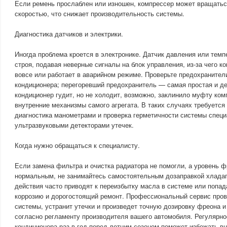
Если ремень прослаблен или изношен, компрессер может вращатьс
скоростью, что снижает производительность системы.
Диагностика датчиков и электрики.
Иногда проблема кроется в электронике. Датчик давления или тем
строя, подавая неверные сигналы на блок управления, из-за чего к
вовсе или работает в аварийном режиме. Проверьте предохранител
кондиционера; перегоревший предохранитель — самая простая и д
кондиционер гудит, но не холодит, возможно, заклинило муфту ко
внутренние механизмы самого агрегата. В таких случаях требуетс
диагностика манометрами и проверка герметичности системы спец
ультразвуковыми детекторами утечек.
Когда нужно обращаться к специалисту.
Если замена фильтра и очистка радиатора не помогли, а уровень 
нормальным, не занимайтесь самостоятельным дозаправкой хладаг
действия часто приводят к переизбытку масла в системе или попад
коррозию и дорогостоящий ремонт. Профессиональный сервис про
системы, устранит утечки и произведет точную дозировку фреона 
согласно регламенту производителя вашего автомобиля. Регулярн
кондиционера раз в год перед летним сезоном поможет избежать вн