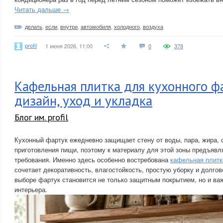
Читать дальше →
делать
,
если
,
внутри
,
автомобиля
,
холодного
,
воздуха
profil
1 июня 2026, 11:00
0
378
Кафельная плитка для кухонного ф
дизайн, уход и укладка
Блог им. profil
Кухонный фартук ежедневно защищает стену от воды, пара, жира, 
приготовления пищи, поэтому к материалу для этой зоны предъяв
требования. Именно здесь особенно востребована
кафельная плитк
сочетает декоративность, влагостойкость, простую уборку и долго
выборе фартук становится не только защитным покрытием, но и ва
интерьера.