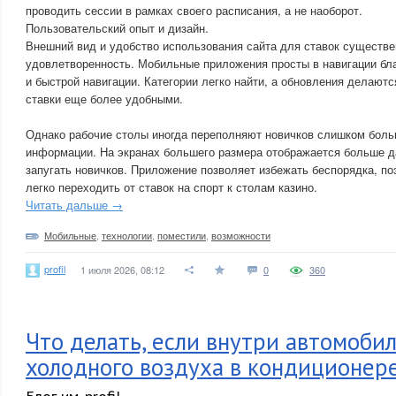
проводить сессии в рамках своего расписания, а не наоборот.
Пользовательский опыт и дизайн.
Внешний вид и удобство использования сайта для ставок существе
удовлетворенность. Мобильные приложения просты в навигации б
и быстрой навигации. Категории легко найти, а обновления делаютс
ставки еще более удобными.
Однако рабочие столы иногда переполняют новичков слишком бол
информации. На экранах большего размера отображается больше д
запугать новичков. Приложение позволяет избежать беспорядка, по
легко переходить от ставок на спорт к столам казино.
Читать дальше →
Мобильные
,
технологии
,
поместили
,
возможности
profil
1 июля 2026, 08:12
0
360
Что делать, если внутри автомобил
холодного воздуха в кондиционер