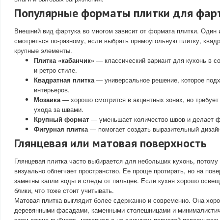
Популярные форматы плитки для фар
Внешний вид фартука во многом зависит от формата плитки. Один 
смотреться по-разному, если выбрать прямоугольную плитку, квад
крупные элементы.
Плитка «кабанчик»
— классический вариант для кухонь в с
и ретро-стиле.
Квадратная плитка
— универсальное решение, которое подх
интерьеров.
Мозаика
— хорошо смотрится в акцентных зонах, но требует
ухода за швами.
Крупный формат
— уменьшает количество швов и делает ф
Фигурная плитка
— помогает создать выразительный дизайн
Глянцевая или матовая поверхность
Глянцевая плитка часто выбирается для небольших кухонь, потому 
визуально облегчает пространство. Ее проще протирать, но на пове
заметны капли воды и следы от пальцев. Если кухня хорошо освещ
блики, что тоже стоит учитывать.
Матовая плитка выглядит более сдержанно и современно. Она хоро
деревянными фасадами, каменными столешницами и минималистич
этом важно выбирать материал с не слишком пористой поверхность