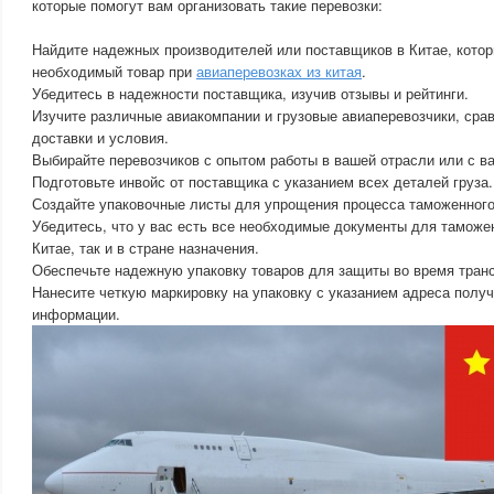
которые помогут вам организовать такие перевозки:
Найдите надежных производителей или поставщиков в Китае, котор
необходимый товар при
авиаперевозках из китая
.
Убедитесь в надежности поставщика, изучив отзывы и рейтинги.
Изучите различные авиакомпании и грузовые авиаперевозчики, срав
доставки и условия.
Выбирайте перевозчиков с опытом работы в вашей отрасли или с в
Подготовьте инвойс от поставщика с указанием всех деталей груза.
Создайте упаковочные листы для упрощения процесса таможенног
Убедитесь, что у вас есть все необходимые документы для таможе
Китае, так и в стране назначения.
Обеспечьте надежную упаковку товаров для защиты во время транс
Нанесите четкую маркировку на упаковку с указанием адреса получ
информации.