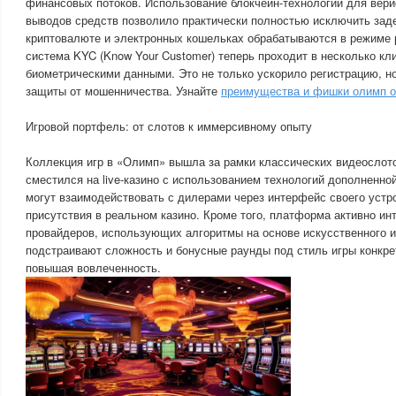
финансовых потоков. Использование блокчейн-технологий для вери
выводов средств позволило практически полностью исключить заде
криптовалюте и электронных кошельках обрабатываются в режиме 
система KYC (Know Your Customer) теперь проходит в несколько кли
биометрическими данными. Это не только ускорило регистрацию, но
защиты от мошенничества. Узнайте
преимущества и фишки олимп он
Игровой портфель: от слотов к иммерсивному опыту
Коллекция игр в «Олимп» вышла за рамки классических видеослото
сместился на live-казино с использованием технологий дополненной
могут взаимодействовать с дилерами через интерфейс своего устр
присутствия в реальном казино. Кроме того, платформа активно ин
провайдеров, использующих алгоритмы на основе искусственного и
подстраивают сложность и бонусные раунды под стиль игры конкре
повышая вовлеченность.