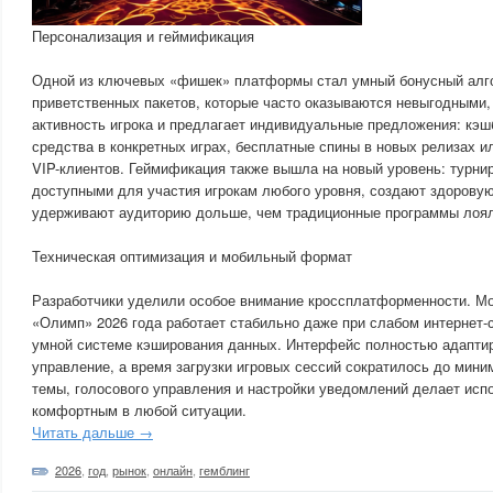
Персонализация и геймификация
Одной из ключевых «фишек» платформы стал умный бонусный алг
приветственных пакетов, которые часто оказываются невыгодными,
активность игрока и предлагает индивидуальные предложения: кэш
средства в конкретных играх, бесплатные спины в новых релизах 
VIP-клиентов. Геймификация также вышла на новый уровень: турн
доступными для участия игрокам любого уровня, создают здорову
удерживают аудиторию дольше, чем традиционные программы лоял
Техническая оптимизация и мобильный формат
Разработчики уделили особое внимание кроссплатформенности. М
«Олимп» 2026 года работает стабильно даже при слабом интернет-
умной системе кэширования данных. Интерфейс полностью адапти
управление, а время загрузки игровых сессий сократилось до мин
темы, голосового управления и настройки уведомлений делает ис
комфортным в любой ситуации.
Читать дальше →
2026
,
год
,
рынок
,
онлайн
,
гемблинг