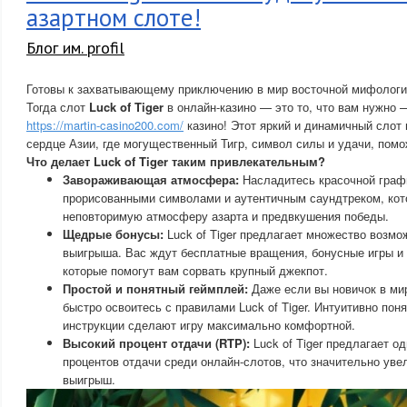
азартном слоте!
Блог им. profil
Готовы к захватывающему приключению в мир восточной мифолог
Тогда слот
Luck of Tiger
в онлайн-казино — это то, что вам нужно 
https://martin-casino200.com/
казино! Этот яркий и динамичный слот 
сердце Азии, где могущественный Тигр, символ силы и удачи, помо
Что делает Luck of Tiger таким привлекательным?
Завораживающая атмосфера:
Насладитесь красочной граф
прорисованными символами и аутентичным саундтреком, ко
неповторимую атмосферу азарта и предвкушения победы.
Щедрые бонусы:
Luck of Tiger предлагает множество возмо
выигрыша. Вас ждут бесплатные вращения, бонусные игры и
которые помогут вам сорвать крупный джекпот.
Простой и понятный геймплей:
Даже если вы новичок в ми
быстро освоитесь с правилами Luck of Tiger. Интуитивно пон
инструкции сделают игру максимально комфортной.
Высокий процент отдачи (RTP):
Luck of Tiger предлагает о
процентов отдачи среди онлайн-слотов, что значительно ув
выигрыш.