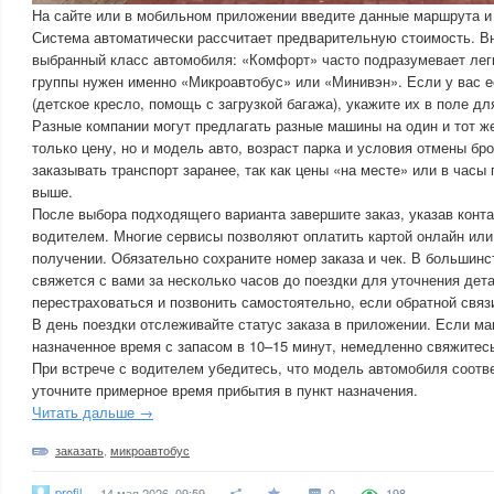
На сайте или в мобильном приложении введите данные маршрута и
Система автоматически рассчитает предварительную стоимость. В
выбранный класс автомобиля: «Комфорт» часто подразумевает легк
группы нужен именно «Микроавтобус» или «Минивэн». Если у вас 
(детское кресло, помощь с загрузкой багажа), укажите их в поле д
Разные компании могут предлагать разные машины на один и тот ж
только цену, но и модель авто, возраст парка и условия отмены бр
заказывать транспорт заранее, так как цены «на месте» или в часы
выше.
После выбора подходящего варианта завершите заказ, указав конт
водителем. Многие сервисы позволяют оплатить картой онлайн или
получении. Обязательно сохраните номер заказа и чек. В большинс
свяжется с вами за несколько часов до поездки для уточнения дет
перестраховаться и позвонить самостоятельно, если обратной связ
В день поездки отслеживайте статус заказа в приложении. Если м
назначенное время с запасом в 10–15 минут, немедленно свяжитес
При встрече с водителем убедитесь, что модель автомобиля соотве
уточните примерное время прибытия в пункт назначения.
Читать дальше →
заказать
,
микроавтобус
profil
14 мая 2026, 09:59
0
198