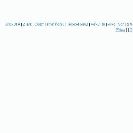
BrickUFA
|
ZTark
|
Софт
|
smetafor.ru
|
Техно-Голод
|
ЧеЧу.Ru
|
кино
|
Soft
|
:( 0
РУша
| |
П