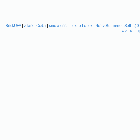
BrickUFA
|
ZTark
|
Софт
|
smetafor.ru
|
Техно-Голод
|
ЧеЧу.Ru
|
кино
|
Soft
|
:( 0
РУша
| |
П