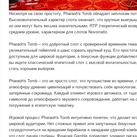
Несмотря на свою простоту, Pharaoh's Tomb обладает неплохим по
Высоковолатильный характер слота означает, что крупные выигрыш
но они могут быть весьма значительными. RTP (теоретический возвр
среднем уровне, характерном для слотов Novomatic.
Pharaoh's Tomb – это добротный слот с проверенной временем тема
увлекательный геймплей и шанс сорвать крупный куш. Его простота
доступным для широкой аудитории, а бонусные функции добавляют
вы ищете классический египетский слот с высокой волатильностью
стать хорошим выбором.
Pharaoh's Tomb – это не просто слот, это путешествие во времени,
атмосферу древних цивилизаций и почувствовать себя археологом
затерянные сокровища. Каждый элемент игрового автомата, от тщ
символов до атмосферного звукового сопровождения, работает на 
погружения в египетскую тематику.
Игровой процесс Pharaoh's Tomb интуитивно понятен, что делает е
широкой аудитории. Нет сложных правил или запутанных бонусных 
сосредоточиться на вращении барабанов и ожидании удачной комбин
что слот лишен глубины. Функция Gamble добавляет элемент риска