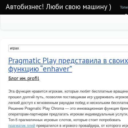
Автобизнес! Люби свою машину )
Топи
Pragmatic Play представила в свои
функцию “enhaver”
Блог им. profil
Эта функция нравится игрокам, которые любят бесплатные вращени
прошел долгий путь, позволяя поставщикам игр удерживать игроко
легкий доступ к мгновенным раундам побед и нескольким бесплат
Решение Pragmatic Play Chroma — это инновационная функция брен
операторам-партнерам предлагать игрокам индивидуальные услуги
Топ-5 прагматичных игровых слотов, которые стоит попробовать
прагматик плей
превратился в игрового провайдера, от которого иг