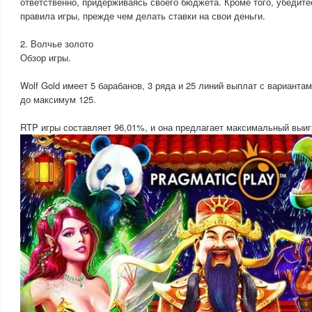
ответственно, придерживаясь своего бюджета. Кроме того, убедите
правила игры, прежде чем делать ставки на свои деньги.
2. Волчье золото
Обзор игры.
Wolf Gold имеет 5 барабанов, 3 ряда и 25 линий выплат с варианта
до максимум 125.
RTP игры составляет 96,01%, и она предлагает максимальный выиг