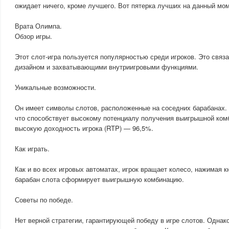
ожидает ничего, кроме лучшего. Вот пятерка лучших на данный мом
Врата Олимпа.
Обзор игры.
Этот слот-игра пользуется популярностью среди игроков. Это связ
дизайном и захватывающими внутриигровыми функциями.
Уникальные возможности.
Он имеет символы слотов, расположенные на соседних барабанах. 
что способствует высокому потенциалу получения выигрышной ком
высокую доходность игрока (RTP) — 96,5%.
Как играть.
Как и во всех игровых автоматах, игрок вращает колесо, нажимая к
барабан слота сформирует выигрышную комбинацию.
Советы по победе.
Нет верной стратегии, гарантирующей победу в игре слотов. Однак