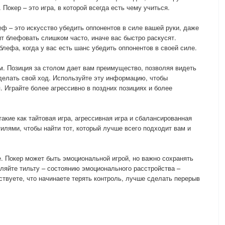
 Покер – это игра, в которой всегда есть чему учиться.
ф – это искусство убедить оппонентов в силе вашей руки, даже
оит блефовать слишком часто, иначе вас быстро раскусят.
ефа, когда у вас есть шанс убедить оппонентов в своей силе.
м. Позиция за столом дает вам преимущество, позволяя видеть
сделать свой ход. Используйте эту информацию, чтобы
 Играйте более агрессивно в поздних позициях и более
такие как тайтовая игра, агрессивная игра и сбалансированная
илями, чтобы найти тот, который лучше всего подходит вам и
е. Покер может быть эмоциональной игрой, но важно сохранять
оляйте тильту – состоянию эмоционального расстройства –
ствуете, что начинаете терять контроль, лучше сделать перерыв