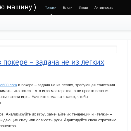
ою машину )
Топики
Блоги
Люди
Активность
 покере – задача не из легких
ino600.com
в покере – задача не из легких, требующая сочетания
имать, что покер – это игра мастерства, а не просто везения.
чные стили игры. Начните с малых ставок, чтобы
т.
в. Анализируйте их игру, замечайте их тенденции и «телки» –
выдающие силу или слабость руки. Адаптируйте свою стратегию
понентов.