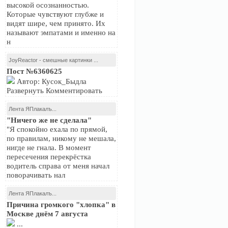
высокой осознанностью.
Которые чувствуют глубже и
видят шире, чем принято. Их
называют эмпатами и именно на
н
JoyReactor - смешные картинки ...
Пост №6360625
Автор: Кусок_Быдла
Развернуть Комментировать
Лента ЯПлакалъ...
"Ничего же не сделала"
"Я спокойно ехала по прямой,
по правилам, никому не мешала,
нигде не гнала. В момент
пересечения перекрёстка
водитель справа от меня начал
поворачивать нал
Лента ЯПлакалъ...
Причина громкого "хлопка" в
Москве днём 7 августа
...