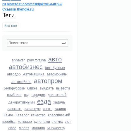
ru.pinterest.com/cetkijpk/пк-и-игры/
Ссылки thehole.ru
Теги
Все теги
авто
enhaver
play fortuna
автобизнес
автобусные
автодор
Автомашина
автомобиль
автопром
автомобиля
белорусские
ближе
выбрать
вывести
гемблинг
год
городом
двигателей
езда
декоративными
задача
заказать
запасную
знать
казино
Какие
Каталог
качество
классический
коробка
которые
купонами
легких
лет
либо
любят
машина
множеству