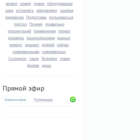
можно
номер
нужно
оборудование
окна
остеклить
оформляют
ошибка
перевозок
Подготовка
пользоваться
портал
Почему
правильно
презентаций
применение
прокат
размеры
разнообразием
разных
ремонт
решают
рублей
сейчас
современными
современных
Солидное
такси
Телефон
товар
форме
цены
Прямой эфир
Комментарии
Публикации