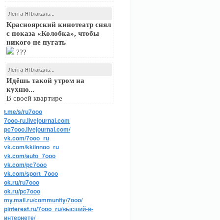
Лента ЯПлакалъ...
Красноярский кинотеатр снял
с показа «Колобка», чтобы
никого не пугать
???
Лента ЯПлакалъ...
Идёшь такой утром на
кухню...
В своей квартире
t.me/s/ru7ooo
7ooo-ru.livejournal.com
pc7ooo.livejournal.com/
vk.com/7ooo_ru
vk.com/kkiinnoo_ru
vk.com/auto_7ooo
vk.com/pc7ooo
vk.com/sport_7ooo
ok.ru/ru7ooo
ok.ru/pc7ooo
my.mail.ru/community/7ooo/
pinterest.ru/7ooo_ru/высший-в-
интернете/