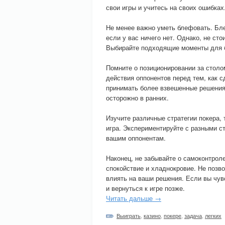
свои игры и учитесь на своих ошибках.
Не менее важно уметь блефовать. Бле
если у вас ничего нет. Однако, не ст
Выбирайте подходящие моменты для бл
Помните о позиционировании за столо
действия оппонентов перед тем, как 
принимать более взвешенные решения.
осторожно в ранних.
Изучите различные стратегии покера, 
игра. Экспериментируйте с разными ст
вашим оппонентам.
Наконец, не забывайте о самоконтрол
спокойствие и хладнокровие. Не позв
влиять на ваши решения. Если вы чув
и вернуться к игре позже.
Читать дальше →
Выиграть
,
казино
,
покере
,
задача
,
легких