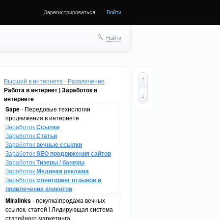
Зарегистрироваться
Войти
Найти
Высший в интернете - Развлечение
Работа в интернет | Заработок в
интернете
Sape
- Передовые технологии
продвижения в интернете
Заработок
Ссылки
Заработок
Статьи
Заработок
вечные ссылки
Заработок
SEO продвижения сайтов
Заработок
Тизеры / банеры
Заработок
Мединая реклама
Заработок
мониторинг отзывов и
привлечения клиентов
Miralinks
- покупка\продажа вечных
ссылок, статей ! Лидирующая система
статейного маркетинга .