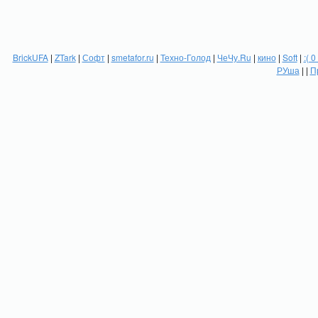
BrickUFA
|
ZTark
|
Софт
|
smetafor.ru
|
Техно-Голод
|
ЧеЧу.Ru
|
кино
|
Soft
|
:( 0
РУша
| |
П