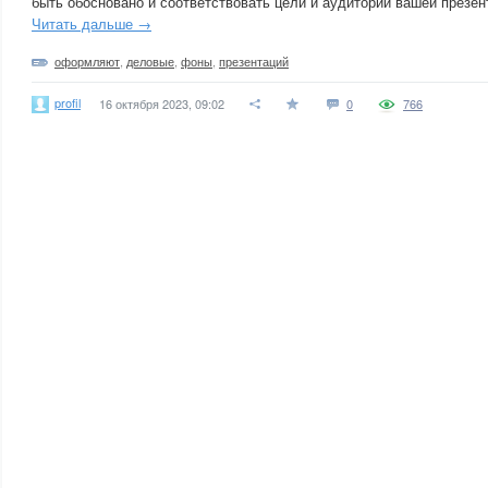
быть обосновано и соответствовать цели и аудитории вашей презен
Читать дальше →
оформляют
,
деловые
,
фоны
,
презентаций
profil
16 октября 2023, 09:02
0
766