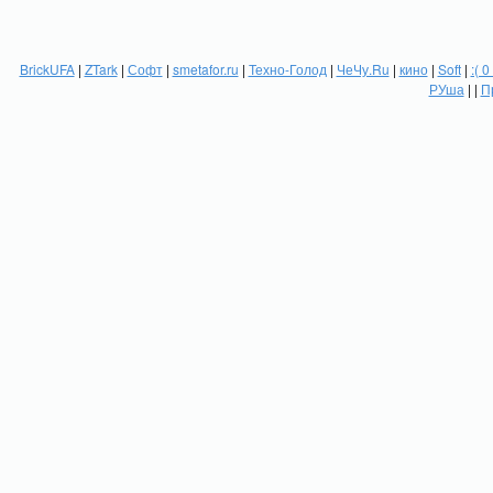
BrickUFA
|
ZTark
|
Софт
|
smetafor.ru
|
Техно-Голод
|
ЧеЧу.Ru
|
кино
|
Soft
|
:( 0
РУша
| |
П