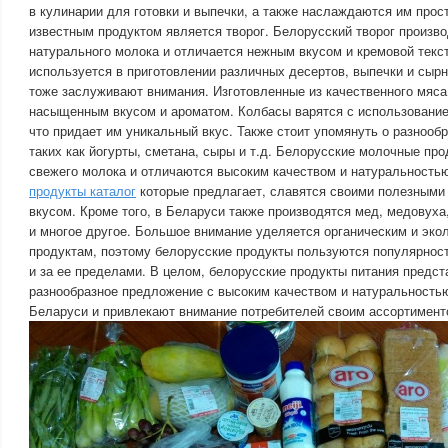
в кулинарии для готовки и выпечки, а также наслаждаются им прос
известным продуктом является творог. Белорусский творог произв
натурального молока и отличается нежным вкусом и кремовой текст
используется в приготовлении различных десертов, выпечки и сыр
тоже заслуживают внимания. Изготовленные из качественного мяса
насыщенным вкусом и ароматом. Колбасы варятся с использование
что придает им уникальный вкус. Также стоит упомянуть о разнооб
таких как йогурты, сметана, сыры и т.д. Белорусские молочные пр
свежего молока и отличаются высоким качеством и натуральность
продукты каталог
которые предлагает, славятся своими полезными
вкусом. Кроме того, в Беларуси также производятся мед, медовуха
и многое другое. Большое внимание уделяется органическим и эко
продуктам, поэтому белорусские продукты пользуются популярност
и за ее пределами. В целом, белорусские продукты питания предст
разнообразное предложение с высоким качеством и натуральность
Беларуси и привлекают внимание потребителей своим ассортимент