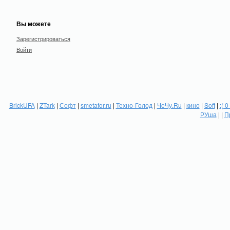
Вы можете
Зарегистрироваться
Войти
BrickUFA
|
ZTark
|
Софт
|
smetafor.ru
|
Техно-Голод
|
ЧеЧу.Ru
|
кино
|
Soft
|
:( 0
РУша
| |
П