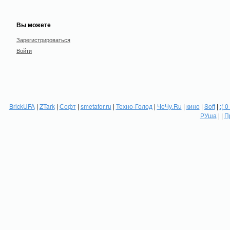
Вы можете
Зарегистрироваться
Войти
BrickUFA
|
ZTark
|
Софт
|
smetafor.ru
|
Техно-Голод
|
ЧеЧу.Ru
|
кино
|
Soft
|
:( 0
РУша
| |
П