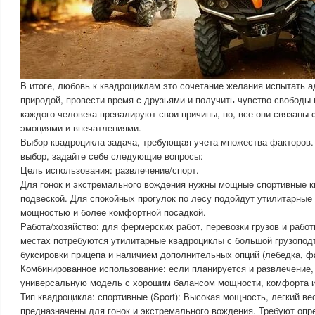
В итоге, любовь к квадроциклам это сочетание желания испытать 
природой, провести время с друзьями и получить чувство свободы 
каждого человека превалируют свои причины, но, все они связаны
эмоциями и впечатлениями.
Выбор квадроцикла задача, требующая учета множества факторов.
выбор, задайте себе следующие вопросы:
Цель использования: развлечение/спорт.
Для гонок и экстремального вождения нужны мощные спортивные к
подвеской. Для спокойных прогулок по лесу подойдут утилитарны
мощностью и более комфортной посадкой.
Работа/хозяйство: для фермерских работ, перевозки грузов и рабо
местах потребуются утилитарные квадроциклы с большой грузопо
буксировки прицепа и наличием дополнительных опций (лебедка, ф
Комбинированное использование: если планируется и развлечение, 
универсальную модель с хорошим балансом мощности, комфорта и
Тип квадроцикла: спортивные (Sport): Высокая мощность, легкий ве
предназначены для гонок и экстремального вождения. Требуют опр