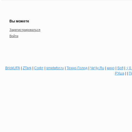
Вы можете
Зарегистрироваться
Войти
BrickUFA
|
ZTark
|
Софт
|
smetafor.ru
|
Техно-Голод
|
ЧеЧу.Ru
|
кино
|
Soft
|
:( 0
РУша
| |
П